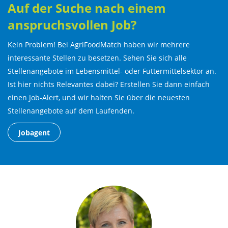
Auf der Suche nach einem
anspruchsvollen Job?
Kein Problem! Bei AgriFoodMatch haben wir mehrere
interessante Stellen zu besetzen. Sehen Sie sich alle
Stellenangebote im Lebensmittel- oder Futtermittelsektor an.
Ist hier nichts Relevantes dabei? Erstellen Sie dann einfach
einen Job-Alert, und wir halten Sie über die neuesten
Stellenangebote auf dem Laufenden.
Jobagent