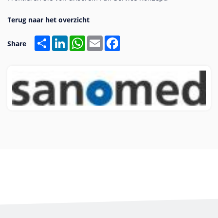
Share
LinkedIn
WhatsApp
Email
Facebook
Share